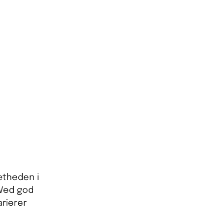
ætheden i
 Ved god
rierer