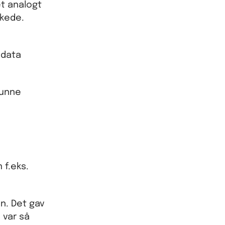
t analogt
skede.
 data
kunne
 f.eks.
on. Det gav
 var så