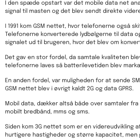
I den spæde opstart var det mobile data net an
signal til masten og det blev sendt direkte videre 
I 1991 kom GSM nettet, hvor telefonerne også skif
Telefonerne konverterede lydbølgerne til data o
signalet ud til brugeren, hvor det blev om konvert
Det gav en stor fordel, da samtale kvaliteten b
telefonerne laves så batterilevetiden blev mark
En anden fordel, var muligheden for at sende S
GSM nettet blev i øvrigt kaldt 2G og data GPRS.
Mobil data, dækker altså både over samtaler fra m
mobilt bredbånd, mms og sms.
Siden kom 3G nettet som er en videreudvikling af 
hurtigere hastigheder og større kapacitet, men