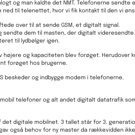
alogt og man kaldte det NMT. Telefonerne sendte e
ned til telenettet, hvor vi fik kontakt til den vi øn
tede over til at sende GSM, et digitalt signal.
g sendte dem til masten, der digitalt videresendte
eret til lydbølger igen.
lev højere og kapaciteten blev forøget. Herudover 
ant forøget hos brugerne.
MS beskeder og indbygge modem i telefonerne.
obil telefoner og alt andet digitalt datatrafik som
det digitale mobilnet. 3 tallet står for 3. generati
 gav også behov for ny master da rækkevidden ikke