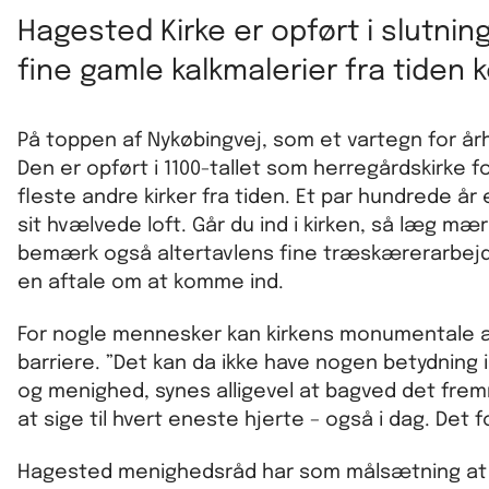
Hagested Kirke er opført i slutning
fine gamle kalkmalerier fra tiden k
På toppen af Nykøbingvej, som et vartegn for år
Den er opført i 1100-tallet som herregårdskirke f
fleste andre kirker fra tiden. Et par hundrede år 
sit hvælvede loft. Går du ind i kirken, så læg mær
bemærk også altertavlens fine træskærerarbejde. 
en aftale om at komme ind.
For nogle mennesker kan kirkens monumentale ar
barriere. ”Det kan da ikke have nogen betydning
og menighed, synes alligevel at bagved det fremm
at sige til hvert eneste hjerte – også i dag. Det f
Hagested menighedsråd har som målsætning at o