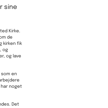
r sine
ted Kirke.
som de
 kirken fik
, og
r, og lave
e som en
arbejdere
r har noget
ndes. Det