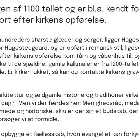
en af 1100 tallet og er bl.a. kendt fo
ort efter kirkens opførelse.
hundreders største glæder og sorger, ligger Hages
or Hagestedgaard, og er opført i romansk stil, lige
efter kirkens opførelse kom tårn og våbenhus til, og
ke til de sjældne, gamle kalkmalerier fra 1200-tallet
Er kirken lukket, så kan du kontakte kirkens grave
kitektur og ældgamle historie og traditioner virk
 i dag?” Men vi der færdes her: Menighedsråd, med
ede og historiske, skjuler der sig et budskab, de
orsøger vi at formidle.
pbygge et fællesskab, hvori evangeliet kan forky