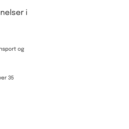
elser i
ansport og
ver 35