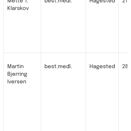
Mette T.
best.medl.
Hagested
211
Klarskov
Martin
best.medl.
Hagested
285
Bjerring
Iversen