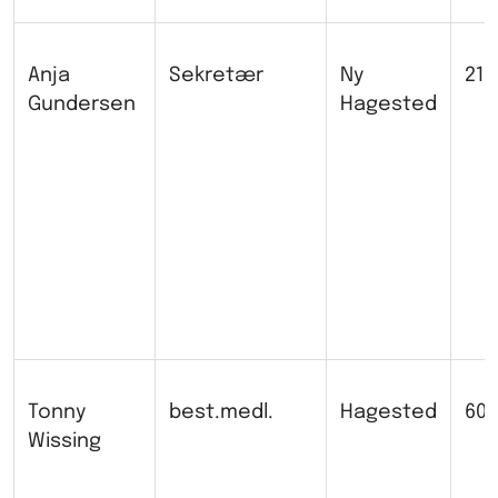
Anja
Sekretær
Ny
218
Gundersen
Hagested
Tonny
best.medl.
Hagested
608
Wissing