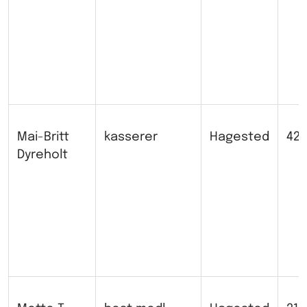
Mai-Britt
kasserer
Hagested
427
Dyreholt