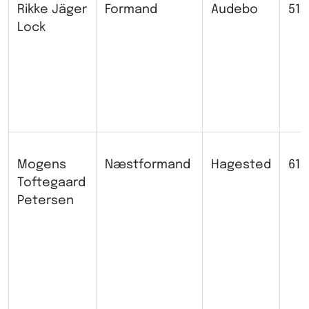
Rikke Jäger
Formand
Audebo
518
Lock
Mogens
Næstformand
Hagested
616
Toftegaard
Petersen